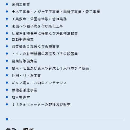
造園工事業
土木工事業・とび土工工事業・舗装工事業・管工事業
工業敷地・公園緑地等の管理業務
法面への種子吹き付け緑化工事
し尿浄化槽保守点検業及び浄化槽清掃業
自動車運輸業
園芸植物の栽培及び販売事業
トイレの付帯機器の販売及びその設置業
農薬防除請負業
樹木・芝生及び花木の育成と仕入れ並びに販売
外柵・門・塀工事
ゴルフ場コース内のメンテナンス
労働者派遣事業
駐車場運営
ミネラルウォーターの製造及び販売