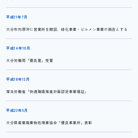
平成11年7月
大分市向原沖に営業所を開設、緑化事業・ビルメン事業の拠店とする
平成14年10月
大分労働局「優良賞」受賞
平成18年12月
厚生労働省「快適職場推進計画認定事業場証」
平成22年5月
大分県産業廃棄物処理業協会「優良事業所」表彰