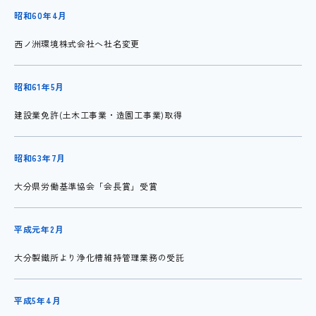
昭和60年4月
西ノ洲環境株式会社へ社名変更
昭和61年5月
建設業免許(土木工事業・造園工事業)取得
昭和63年7月
大分県労働基準協会「会長賞」受賞
平成元年2月
大分製鐵所より浄化槽維持管理業務の受託
平成5年4月