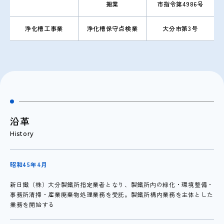
搬業
市指令第4986号
浄化槽工事業
浄化槽保守点検業
大分市第3号
沿革
History
昭和45年4月
新日鐵（株）大分製鐵所指定業者となり、製鐵所内の緑化・環境整備・
事務所清掃・産業廃棄物処理業務を受託。製鐵所構内業務を主体とした
業務を開始する