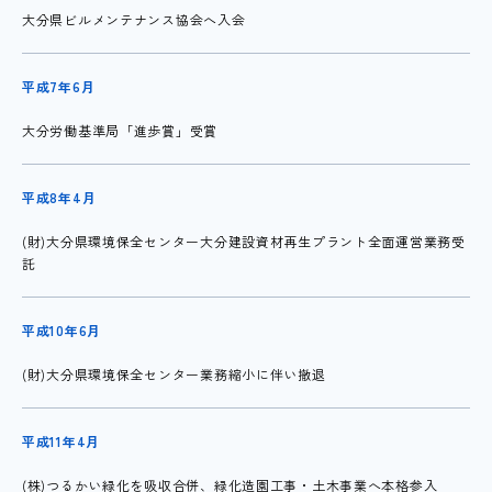
大分県ビルメンテナンス協会へ入会
平成7年6月
大分労働基準局「進歩賞」受賞
平成8年4月
(財)大分県環境保全センター大分建設資材再生プラント全面運営業務受
託
平成10年6月
(財)大分県環境保全センター業務縮小に伴い撤退
平成11年4月
(株)つるかい緑化を吸収合併、緑化造園工事・土木事業へ本格参入