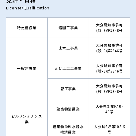
免許・資格
License/Qualification
大分県知事許可
特定建設業
造園工事業
(特-6)第7346号
大分県知事許可
土木工事業
(般-6)第7346号
大分県知事許可
一般建設業
とび土工工事業
(般-6)第7346号
大分県知事許可
管工事業
(般-6)第7346号
大分県9清第10-
建築物清掃業
48号
ビルメンテナンス
業
建築物飲料水貯水
大分県6貯第102-5
槽清掃業
号