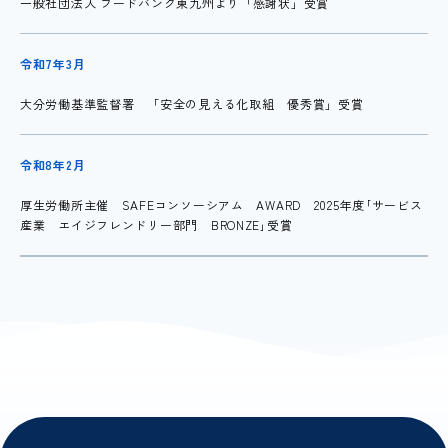
一般社団法人 フードバンク東九州より「感謝状」受賞
令和7年3月
大分労働基準監督署 「安全の見える化取組 優秀賞」受賞
令和8年2月
厚生労働所主催 SAFEコンソーシアム AWARD 2025年度｢サービス
産業 エイジフレンドリー部門 BRONZE｣受賞