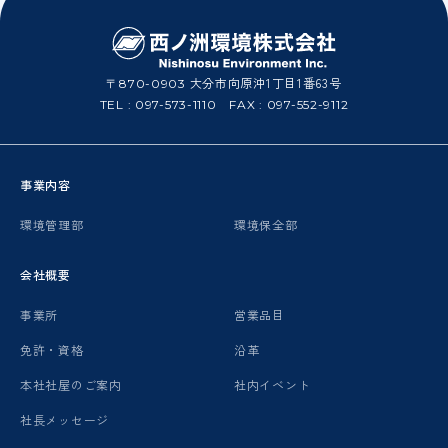
大分市向原沖1丁目1番63号
〒870-0903
TEL :
097-573-1110
FAX : 097-552-9112
事業内容
環境管理部
環境保全部
会社概要
事業所
営業品目
免許・資格
沿革
本社社屋のご案内
社内イベント
社長メッセージ